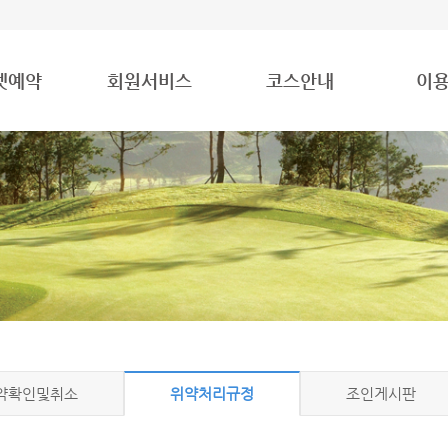
넷예약
회원서비스
코스안내
이
약확인및취소
위약처리규정
조인게시판