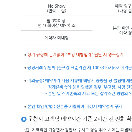
No-Show
예약 영구
(연락 두절)
(내장 불
월 3회이상,
연 10회이상 예약취소
본인 확인
예약 
예약자 미내장
상기 규정에 관계없이 "부킹 대행업자" 판단 시 영구정지
공정거래 위원회 [골프장 표준약관 제 10033호/제6조 예약
예외규정: 예약자가 다음 사항에 해당시 증빙을 당 클럽에 제
- 직계존비속의 상을 당했을 경우: 부고장, 사망 진
- 본인 및 직계존속의 사고 또는 갑작스런 병변의 악화시
본인 확인 방법 : 신분증 지참하여 내장시 예약정지 구제
우천시 고객님 예약시간 기준 2시간 전 전화 확
(단, 지역적인 기상편차 감안해 주시고 정상 취소 시에는 페널티