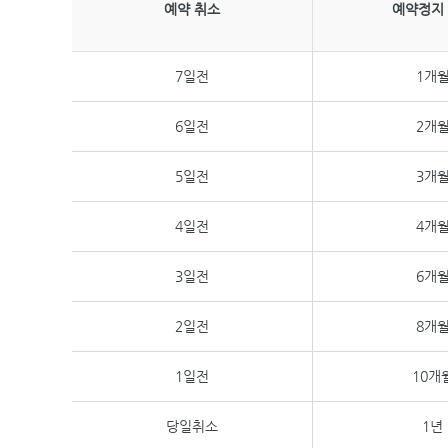
예약 취소
예약정지
7일전
1개
6일전
2개
5일전
3개
4일전
4개
3일전
6개
2일전
8개
1일전
10개
당일취소
1년