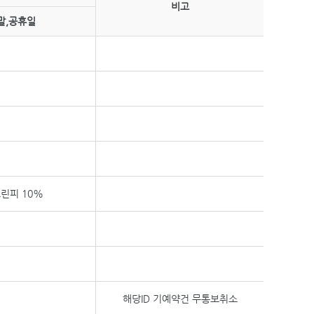
비고
말,공휴일
그린피 10%
해당ID 기예약건 무통보취소